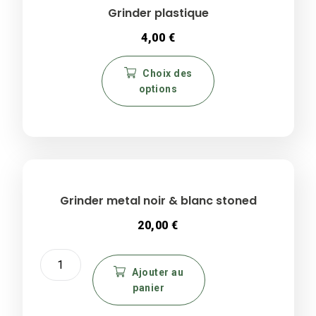
Grinder plastique
4,00
€
Ce
Choix des
produit
options
a
plusieurs
variations.
Les
options
peuvent
être
Grinder metal noir & blanc stoned
choisies
20,00
€
sur
la
quantité
page
de
Ajouter au
du
panier
Grinder
produit
metal