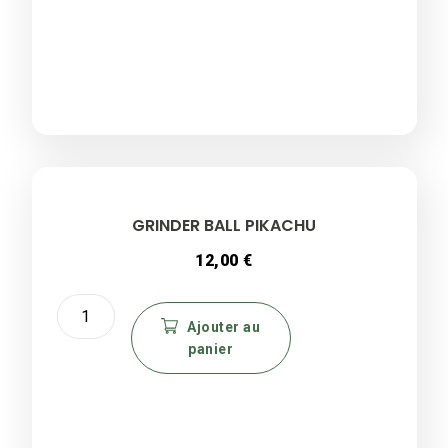
noir
&
blanc
stoned
GRINDER BALL PIKACHU
12,00
€
quantité
de
Ajouter au
panier
GRINDER
BALL
PIKACHU