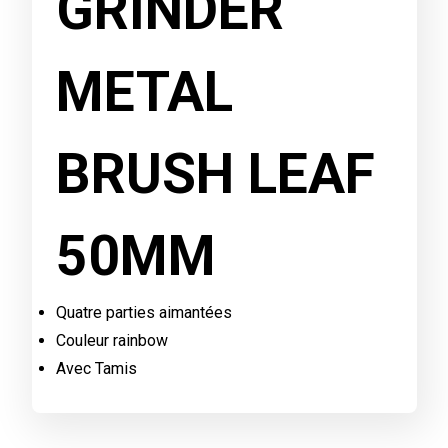
GRINDER
METAL
BRUSH LEAF
50MM
Quatre parties aimantées
Couleur rainbow
Avec Tamis