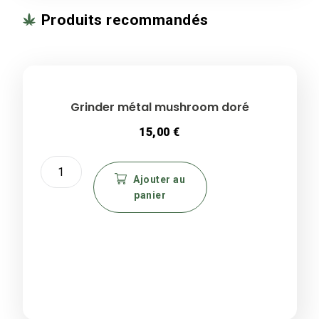
Produits recommandés
Grinder métal mushroom doré
15,00
€
quantité
de
Ajouter au
panier
Grinder
métal
mushroom
doré