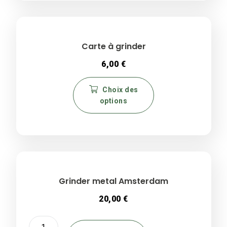
Carte à grinder
6,00
€
Ce
Choix des
produit
options
a
plusieurs
variations.
Les
options
peuvent
être
Grinder metal Amsterdam
choisies
20,00
€
sur
la
quantité
page