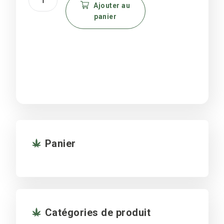
de
Ajouter au
du
panier
Grinder
produit
metal
Amsterdam
Panier
Catégories de produit