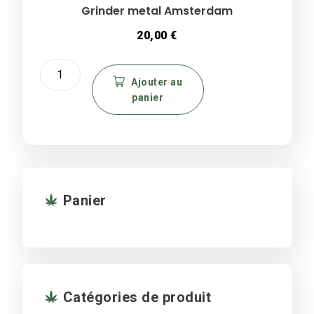
Grinder metal Amsterdam
20,00
€
quantité
de
Ajouter au
panier
Grinder
metal
Amsterdam
Panier
Catégories de produit