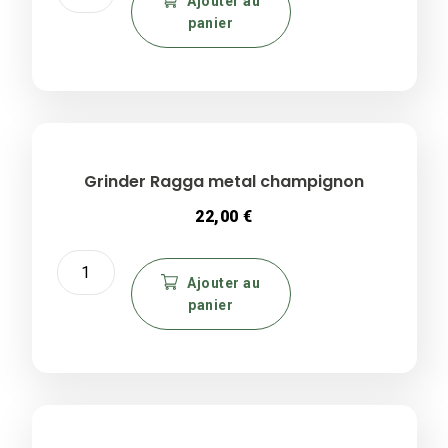
de
Ajouter au
panier
Grinder
metal
Revolver
Rainbow
30MM
Grinder Ragga metal champignon
22,00
€
quantité
de
Ajouter au
panier
Grinder
Ragga
metal
champignon