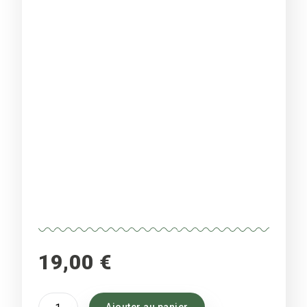
19,00
€
quantité
Ajouter au panier