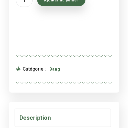
de
Bang
Dragon
acrylique
40
cm
Catégorie :
Bang
Description