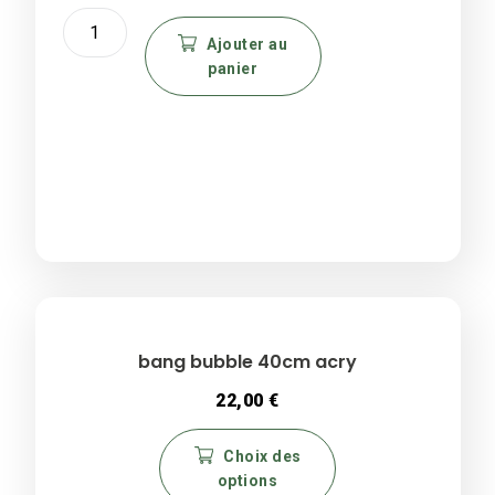
quantité
de
Ajouter au
panier
Bang
Rick
et
Morty
20cm
en
verre
bang bubble 40cm acry
22,00
€
Ce
Choix des
produit
options
a