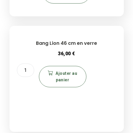
plusieurs
variations.
Les
options
peuvent
être
Bang Lion 46 cm en verre
choisies
36,00
€
sur
la
quantité
page
de
Ajouter au
du
panier
Bang
produit
Lion
46
cm
en
verre