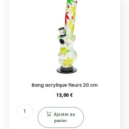
Bang acrylique fleurs 20 cm
13,00
€
quantité
de
Ajouter au
panier
Bang
acrylique