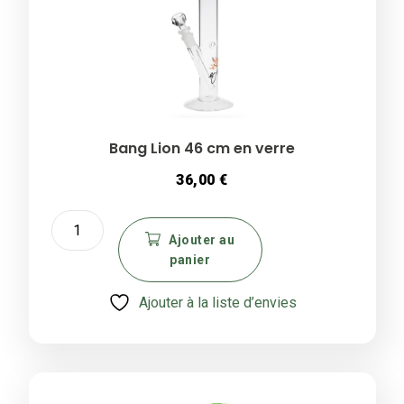
Bang Lion 46 cm en verre
36,00
€
quantité
de
Ajouter au
panier
Bang
Lion
Ajouter à la liste d’envies
46
cm
en
verre