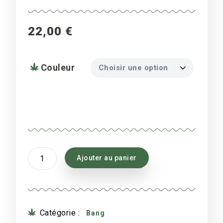
22,00
€
Couleur
quantité
Ajouter au panier
de
bang
bubble
40cm
acry
Catégorie :
Bang