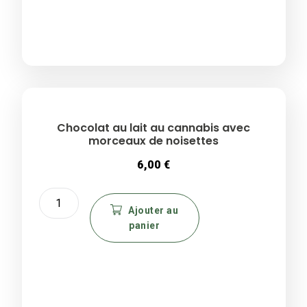
Chocolat au lait au cannabis avec
morceaux de noisettes
6,00
€
quantité
de
Ajouter au
panier
Chocolat
au
lait
au
cannabis