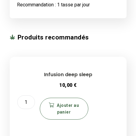
Recommandation : 1 tasse par jour
Produits recommandés
Infusion deep sleep
10,00
€
quantité
de
Ajouter au
panier
Infusion
deep
sleep