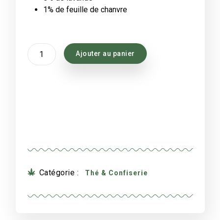
1% de feuille de chanvre
quantité
Ajouter au panier
de
Thé
Cannaline
RELAX
&
ANTI-
STRESS
Catégorie :
Thé & Confiserie