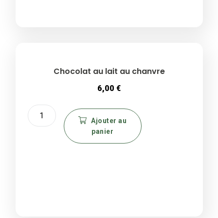
avec
morceaux
de
noisettes
Chocolat au lait au chanvre
6,00
€
quantité
de
Ajouter au
panier
Chocolat
au
lait
au
chanvre