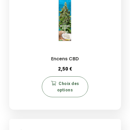
page
du
produit
Encens CBD
2,50
€
Ce
Choix des
produit
options
a
plusieurs
variations.
Les
options
peuvent