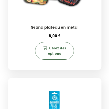
Grand plateau en métal
8,00
€
Ce
Choix des
produit
options
a
plusieurs
variations.
Les
options
peuvent
être
choisies
sur
la