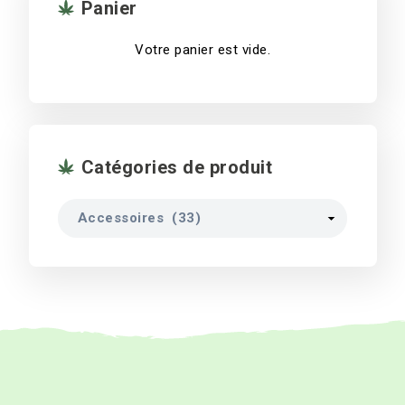
Panier
être
choisies
Votre panier est vide.
sur
la
page
du
produit
Catégories de produit